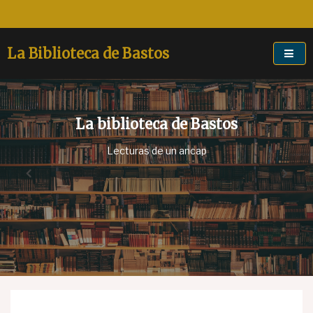
Skip
to
content
La Biblioteca de Bastos
La biblioteca de Bastos
Lecturas de un ancap