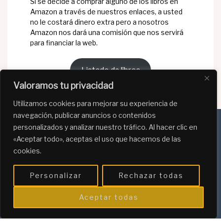
Si se decide a comprar alguno de los libros en
Amazon a través de nuestros enlaces, a usted
no le costará dinero extra pero a nosotros
Amazon nos dará una comisión que nos servirá
para financiar la web.
Listado de libros
Valoramos tu privacidad
Utilizamos cookies para mejorar su experiencia de
navegación, publicar anuncios o contenidos
personalizados y analizar nuestro tráfico. Al hacer clic en
«Aceptar todo», aceptas el uso que hacemos de las
Política de Privacidad
cookies.
Política de Cookies
Personalizar
Rechazar todas
Programa de afiliación de Amazon
Aceptar todas