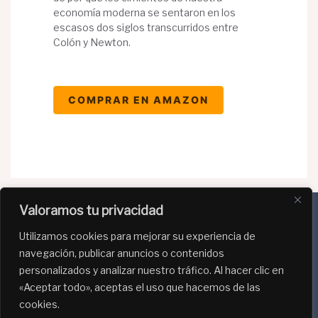
economía moderna se sentaron en los
escasos dos siglos transcurridos entre
Colón y Newton.
COMPRAR EN AMAZON
Valoramos tu privacidad
Utilizamos cookies para mejorar su experiencia de
Política de Privacidad
navegación, publicar anuncios o contenidos
Política de Cookies
personalizados y analizar nuestro tráfico. Al hacer clic en
«Aceptar todo», aceptas el uso que hacemos de las
Programa de afiliación de Amazon
cookies.