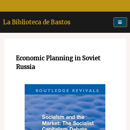
Skip
to
content
La Biblioteca de Bastos
Economic Planning in Soviet
Russia