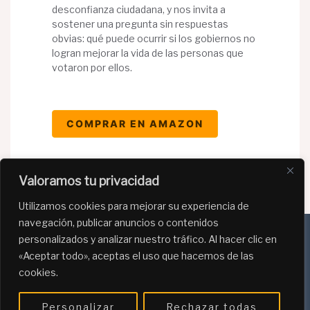
desconfianza ciudadana, y nos invita a
sostener una pregunta sin respuestas
obvias: qué puede ocurrir si los gobiernos no
logran mejorar la vida de las personas que
votaron por ellos.
COMPRAR EN AMAZON
Valoramos tu privacidad
Utilizamos cookies para mejorar su experiencia de
navegación, publicar anuncios o contenidos
personalizados y analizar nuestro tráfico. Al hacer clic en
«Aceptar todo», aceptas el uso que hacemos de las
Política de Privacidad
cookies.
Política de Cookies
Personalizar
Rechazar todas
Programa de afiliación de Amazon