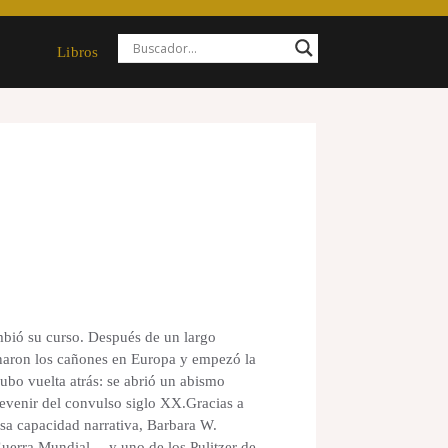
Libros
mbió su curso. Después de un largo
naron los cañones en Europa y empezó la
hubo vuelta atrás: se abrió un abismo
evenir del convulso siglo XX.Gracias a
sa capacidad narrativa, Barbara W.
Guerra Mundial ―y uno de los Pulitzer de