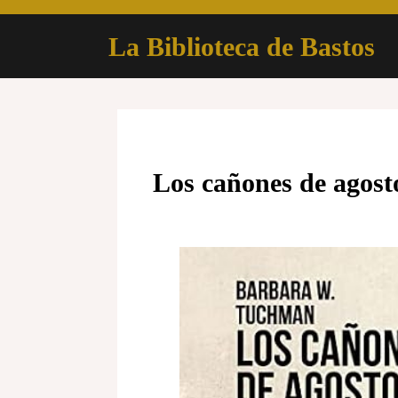
Skip
to
La Biblioteca de Bastos
content
Los cañones de agost