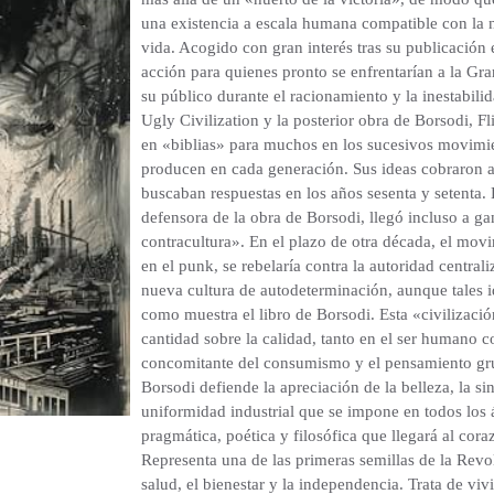
una existencia a escala humana compatible con la 
vida. Acogido con gran interés tras su publicación 
acción para quienes pronto se enfrentarían a la Gra
su público durante el racionamiento y la inestabil
Ugly Civilization y la posterior obra de Borsodi, Fl
en «biblias» para muchos en los sucesivos movimien
producen en cada generación. Sus ideas cobraron 
buscaban respuestas en los años sesenta y setenta
defensora de la obra de Borsodi, llegó incluso a ga
contracultura». En el plazo de otra década, el mov
en el punk, se rebelaría contra la autoridad central
nueva cultura de autodeterminación, aunque tales i
como muestra el libro de Borsodi. Esta «civilizaci
cantidad sobre la calidad, tanto en el ser humano 
concomitante del consumismo y el pensamiento grup
Borsodi defiende la apreciación de la belleza, la sin
uniformidad industrial que se impone en todos los 
pragmática, poética y filosófica que llegará al cor
Representa una de las primeras semillas de la Rev
salud, el bienestar y la independencia. Trata de viv