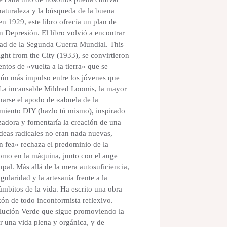
naturaleza y la búsqueda de la buena
en 1929, este libro ofrecía un plan de
n Depresión. El libro volvió a encontrar
idad de la Segunda Guerra Mundial. This
ight from the City (1933), se convirtieron
tos de «vuelta a la tierra» que se
aún más impulso entre los jóvenes que
. La incansable Mildred Loomis, la mayor
narse el apodo de «abuela de la
imiento DIY (hazlo tú mismo), inspirado
izadora y fomentaría la creación de una
deas radicales no eran nada nuevas,
ón fea» rechaza el predominio de la
como en la máquina, junto con el auge
al. Más allá de la mera autosuficiencia,
gularidad y la artesanía frente a la
ámbitos de la vida. Ha escrito una obra
azón de todo inconformista reflexivo.
olución Verde que sigue promoviendo la
ir una vida plena y orgánica, y de