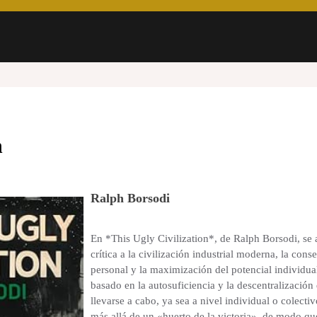
n
Ralph Borsodi
En *This Ugly Civilization*, de Ralph Borsodi, se
crítica a la civilización industrial moderna, la co
personal y la maximización del potencial individual
basado en la autosuficiencia y la descentralizació
llevarse a cabo, ya sea a nivel individual o colectiv
más allá de un «huerto de la victoria», de modo qu