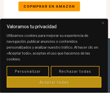
COPMPRAR EN AMAZON
Valoramos tu privacidad
Utilizamos cookies para mejorar su experiencia de
navegación, publicar anuncios o contenidos
personalizados y analizar nuestro tráfico. Al hacer clic en
«Aceptar todo», aceptas el uso que hacemos de las
Política de Privacidad
cookies.
Política de Cookies
Personalizar
Rechazar todas
Programa de afiliación de Amazon
Aceptar todas
"Capitalismo, ahorro y trabajo duro"
© 2026 labibliotecadebastos.com