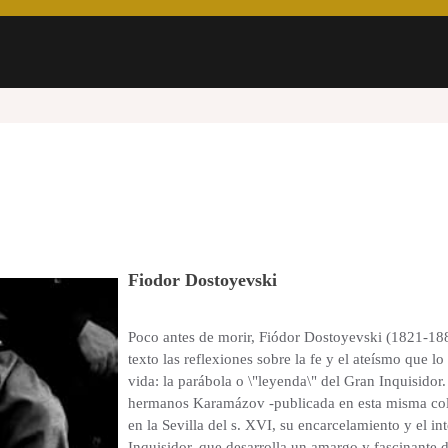
Fiodor Dostoyevski
Poco antes de morir, Fiódor Dostoyevski (1821-18
texto las reflexiones sobre la fe y el ateísmo que l
vida: la parábola o \"leyenda\" del Gran Inquisidor.
hermanos Karamázov -publicada en esta misma colec
en la Sevilla del s. XVI, su encarcelamiento y el in
Inquisidor, que desarrolla un amargo y fascinante 