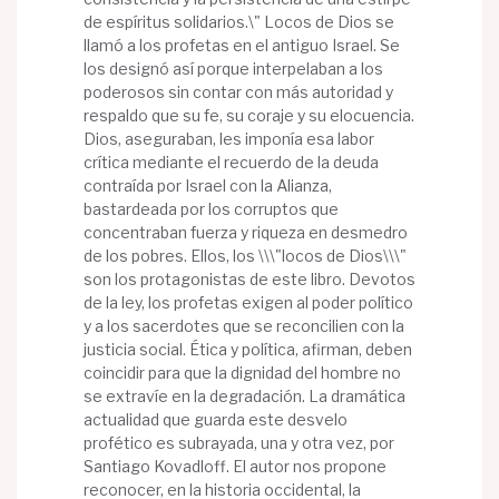
de espíritus solidarios.\" Locos de Dios se
llamó a los profetas en el antiguo Israel. Se
los designó así porque interpelaban a los
poderosos sin contar con más autoridad y
respaldo que su fe, su coraje y su elocuencia.
Dios, aseguraban, les imponía esa labor
crítica mediante el recuerdo de la deuda
contraída por Israel con la Alianza,
bastardeada por los corruptos que
concentraban fuerza y riqueza en desmedro
de los pobres. Ellos, los \\\"locos de Dios\\\"
son los protagonistas de este libro. Devotos
de la ley, los profetas exigen al poder político
y a los sacerdotes que se reconcilien con la
justicia social. Ética y política, afirman, deben
coincidir para que la dignidad del hombre no
se extravíe en la degradación. La dramática
actualidad que guarda este desvelo
profético es subrayada, una y otra vez, por
Santiago Kovadloff. El autor nos propone
reconocer, en la historia occidental, la